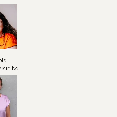
els
isin.be