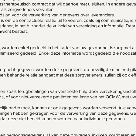
sitherapeutisch contract dat wij daartoe met u sluiten. In andere ge
als zorgverleners vervullen.
ndslag voor de verwerking van gegevens over leveranciers.
is om de contractuele relatie uit te voeren, zoals bij communicatie, 
ener, in het bijzonder de vrijheid van vereniging en informatie. Daarb
wicht bestaat.
 worden enkel gedeeld in het kader van uw gezondheidszorg met art
nimiseerd gedeeld. Enkel deze informatie wordt gedeeld die noodzak
ng hebt gegeven, worden deze gegevens op beveiligde manier digitaa
een behandelrelatie aangaat met deze zorgverleners, zullen zij ook ef
ingen zoals terugbetalingen van verstrekte hulp door verzekeringsins
s, of voor niet-verzekerde patiënten ten laste van het OCMW, met 
jk onderzoek, kunnen er ook gegevens worden verwerkt. Alle verw
htigingen hebben gekregen voor de verwerking van deze gegevens.
at deze niet herleid kunnen worden naar individuele personen.
gen persoonsgegevens. U kan deze opvragen, inkijken, corrigeren en 