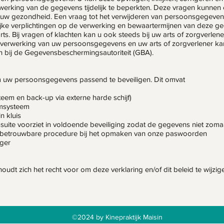
werking van de gegevens tijdelijk te beperkten. Deze vragen kunnen
 uw gezondheid. Een vraag tot het verwijderen van persoonsgegeven
ijke verplichtingen op de verwerking en bewaartermijnen van deze ge
ts. Bij vragen of klachten kan u ook steeds bij uw arts of zorgverlener
verwerking van uw persoonsgegevens en uw arts of zorgverlener kan 
en bij de Gegevensbeschermingsautoriteit (GBA).
 uw persoonsgegevens passend te beveiligen. Dit omvat
eem en back-up via externe harde schijf)
rmsysteem
n kluis
te voorziet in voldoende beveiliging zodat de gegevens niet zomaar
n betrouwbare procedure bij het opmaken van onze paswoorden
ger
houdt zich het recht voor om deze verklaring en/of dit beleid te wijzig
©2024 by Kinepraktijk Maisin