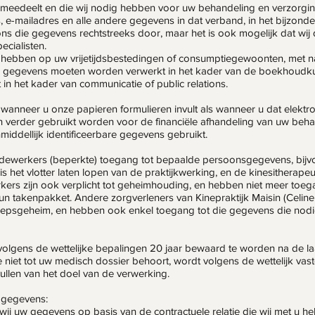
meedeelt en die wij nodig hebben voor uw behandeling en verzorgin
 e-mailadres en alle andere gegevens in dat verband, in het bijzon
ns die gegevens rechtstreeks door, maar het is ook mogelijk dat wij
ecialisten.
hebben op uw vrijetijdsbestedingen of consumptiegewoonten, met
le gegevens moeten worden verwerkt in het kader van de boekhoud
t in het kader van communicatie of public relations.
anneer u onze papieren formulieren invult als wanneer u dat elektro
verder gebruikt worden voor de financiële afhandeling van uw beh
iddellijk identificeerbare gegevens gebruikt.
ewerkers (beperkte) toegang tot bepaalde persoonsgegevens, bijvoo
s het vlotter laten lopen van de praktijkwerking, en de kinesitherap
ers zijn ook verplicht tot geheimhouding, en hebben niet meer toeg
un takenpakket. Andere zorgverleners van Kinepraktijk Maisin (Celin
epsgeheim, en hebben ook enkel toegang tot die gegevens die nodig
volgens de wettelijke bepalingen 20 jaar bewaard te worden na de laa
ie niet tot uw medisch dossier behoort, wordt volgens de wettelijk va
ullen van het doel van de verwerking.
 gegevens:
ij uw gegevens op basis van de contractuele relatie die wij met u h