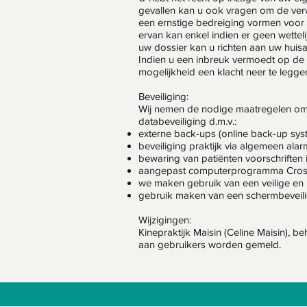
gevallen kan u ook vragen om de ver
een ernstige bedreiging vormen voor
ervan kan enkel indien er geen wettel
uw dossier kan u richten aan uw huisar
Indien u een inbreuk vermoedt op de 
mogelijkheid een klacht neer te legg
Beveiliging:
Wij nemen de nodige maatregelen om
databeveiliging d.m.v.:
externe back-ups (online back-up syst
beveiliging praktijk via algemeen ala
bewaring van patiënten voorschriften i
aangepast computerprogramma Crossui
we maken gebruik van een veilige e
gebruik maken van een schermbeveili
Wijzigingen:
Kinepraktijk Maisin (Celine Maisin), be
aan gebruikers worden gemeld.