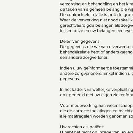
verzorging en behandeling en het kine
de taken van algemeen belang die wij 
De contractuele relatie is ook de gro
Waar de verwerking niet noodzakelijk 
gerechtvaardigde belangen als zorgverl
tussen onze en uw belangen een even
Delen van gegevens:
De gegevens die we van u verwerken,
behandelrelatie hebt of anders geano
een andere zorgverlener.
Indien u uw geïnformeerde toestemmi
andere zorgverleners. Enkel indien u 
gegevens.
In het kader van wettelijke verplicht
ook gedeeld met uw eigen ziekenfond
Voor medewerking aan wetenschappeli
die de correcte toelatingen en mac
alle maatregelen worden genomen zod
Uw rechten als patiënt:
U hebt het recht op inzage van uw ei