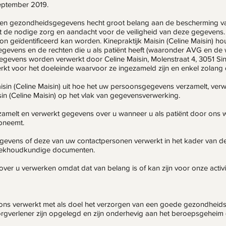
september 2019.
en gezondheidsgegevens hecht groot belang aan de bescherming 
e nodige zorg en aandacht voor de veiligheid van deze gegevens. 
on geïdentificeerd kan worden. Kinepraktijk Maisin (Celine Maisin) ho
evens en de rechten die u als patiënt heeft (waaronder AVG en de w
evens worden verwerkt door Celine Maisin, Molenstraat 4, 3051 Si
t voor het doeleinde waarvoor ze ingezameld zijn en enkel zolang di
Maisin (Celine Maisin) uit hoe het uw persoonsgegevens verzamelt, verw
in (Celine Maisin) op het vlak van gegevensverwerking.
verzamelt en verwerkt gegevens over u wanneer u als patiënt door on
pneemt.
evens of deze van uw contactpersonen verwerkt in het kader van deze 
oekhoudkundige documenten.
s over u verwerken omdat dat van belang is of kan zijn voor onze acti
s verwerkt met als doel het verzorgen van een goede gezondheid
 zorgverlener zijn opgelegd en zijn onderhevig aan het beroepsgeheim 