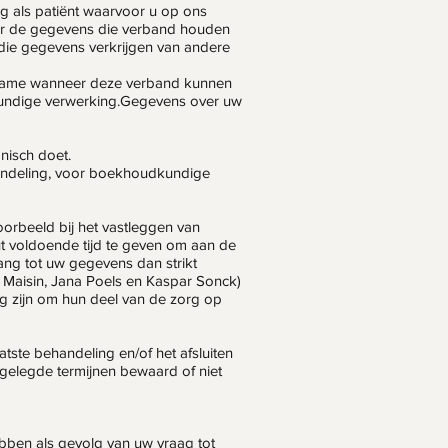
g als patiënt waarvoor u op ons
der de gegevens die verband houden
 die gegevens verkrijgen van andere
 name wanneer deze verband kunnen
kundige verwerking.Gegevens over uw
nisch doet.
andeling, voor boekhoudkundige
rbeeld bij het vastleggen van
eut voldoende tijd te geven om aan de
ang tot uw gegevens dan strikt
e Maisin, Jana Poels en Kaspar Sonck)
 zijn om hun deel van de zorg op
tste behandeling en/of het afsluiten
stgelegde termijnen bewaard of niet
ebben als gevolg van uw vraag tot