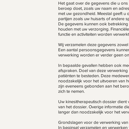
Het gaat over de gegevens die u ons 
beroep doet, zoals uw naam en adres,
met uw gezondheid. Meestal geeft u o
partijen zoals uw huisarts of andere sp
De gegevens kunnen ook betrekking 
houden met uw verzorging. Financië
functie en activiteiten worden verwerk
Wij verzamelen deze gegevens zowel w
Een aantal persoonsgegevens kunnen 
verwerking worden er verder geen onm
In bepaalde gevallen hebben ook med
afspraken. Doel van deze verwerking i
patiënten te besteden. Deze medewerk
noodzakelijk voor het uitvoeren van h
zijn eveneens gebonden aan het bero
zich te nemen.
Uw kinesitherapeutisch dossier dient 
van het dossier. Overige informatie d
langer dan noodzakelijk voor het verv
Grondslagen voor de verwerking van
In beginsel verzamelen en verwerken w