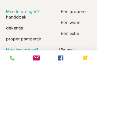
Mee te brengen?
Een propere
handdoek
Een warm
dekentje
Een extra
proper pampertje
Hoe inschrijven?
Via mail:
info@kinemaisin.be
Locatie?
Kinepraktijk
Maisin
Molenstraat
4,
3051 Sint-Joris-
Weert
Inschrijvingsgeld?
15 euro per
kindje
©2024 by Kinepraktijk Maisin